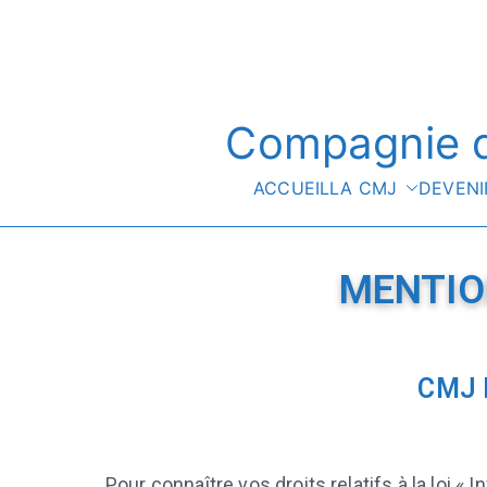
Compagnie d
ACCUEIL
LA CMJ
DEVENI
MENTIO
CMJ 
Pour connaître vos droits relatifs à la loi «