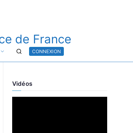
ce de France
CONNEXION
Vidéos
L
e
c
t