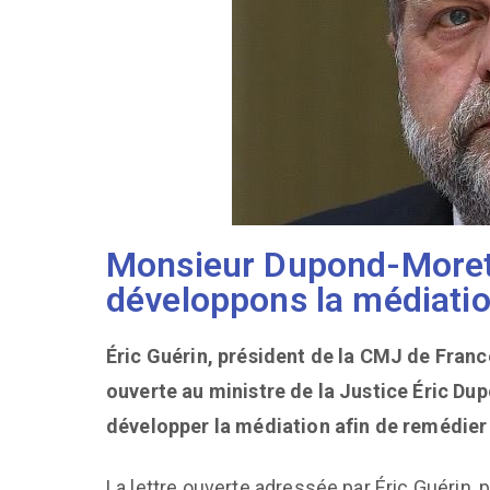
Monsieur Dupond-Moret
développons la médiati
Éric Guérin, président de la CMJ de France
ouverte au ministre de la Justice Éric Dup
développer la médiation afin de remédier à 
La lettre ouverte adressée par Éric Guérin, 