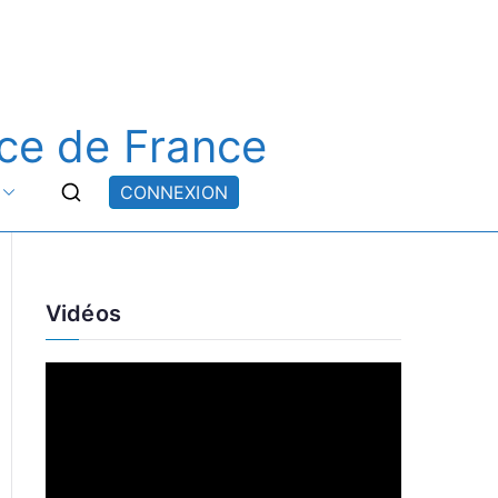
ce de France
CONNEXION
Vidéos
L
e
c
t